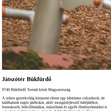
Játszótér Bükfürdő
9740 Bükfürdő Termál körút Magyarország
A színes gyerekvilág központi eleme egy labirintus csúszdavár, de
találhatunk rugós játékokat, aktív mozgásfejlesztő hálójátékot,
homokozót, bölcsőhintákat, mászófalat és egyéb élményelemeket is