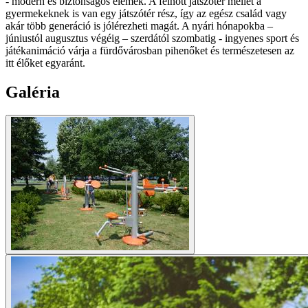
- modern és biztonságos elemek. A felnőtt játszotér mellet a
gyermekeknek is van egy játszótér rész, így az egész család vagy
akár több generáció is jólérezheti magát. A nyári hónapokba –
júniustól augusztus végéig – szerdától szombatig - ingyenes sport és
játékanimáció várja a fürdővárosban pihenőket és természetesen az
itt élőket egyaránt.
Galéria