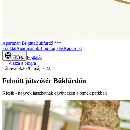
Apartman Brigitte
Bükfürdő ***
Főoldal
Apartmanok
Blog
Foglalás
Kapcsolat
Foglalás
🇭🇺
HU
← Vissza a blogra
Látnivalók
2026. május 22.
Felnőtt játszótér Bükfürdőn
Kicsik - nagyok játszhatnak együtt ezen a remek parkban